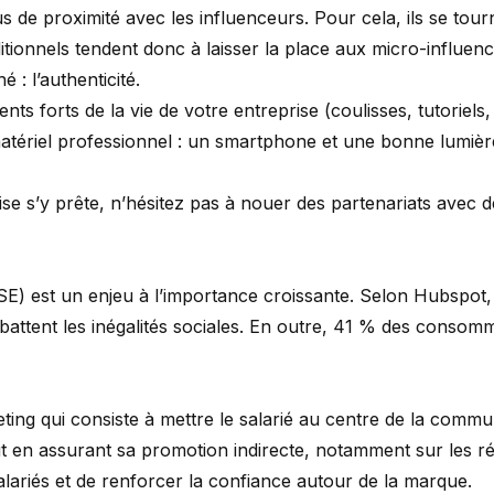
e proximité avec les influenceurs. Pour cela, ils se tourn
ditionnels tendent donc à laisser la place aux micro-influe
 : l’authenticité.
ts forts de la vie de votre entreprise (coulisses, tutoriel
matériel professionnel : un smartphone et une bonne lumière
reprise s’y prête, n’hésitez pas à nouer des partenariats ave
 (RSE) est un enjeu à l’importance croissante. Selon Hubs
ttent les inégalités sociales. En outre, 41 % des consomma
ng qui consiste à mettre le salarié au centre de la communi
out en assurant sa promotion indirecte, notamment sur les r
 salariés et de renforcer la confiance autour de la marque.