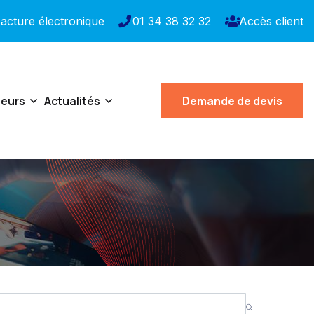
acture électronique
01 34 38 32 32
Accès client
teurs
Actualités
Demande de devis