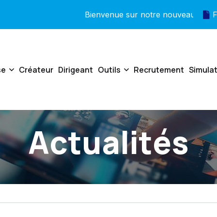
Bienvenue sur notre nouveau site !
F
se
Créateur
Dirigeant
Outils
Recrutement
Simula
Actualités