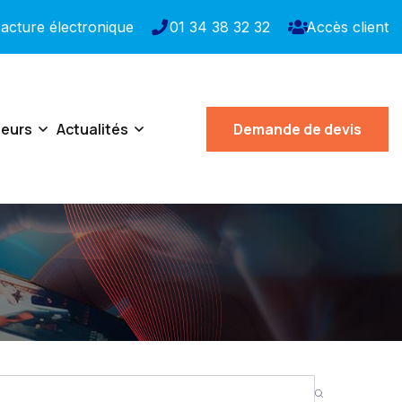
acture électronique
01 34 38 32 32
Accès client
teurs
Actualités
Demande de devis