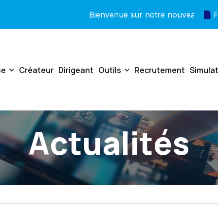
Bienvenue sur notre nouveau site !
F
se
Créateur
Dirigeant
Outils
Recrutement
Simula
Actualités