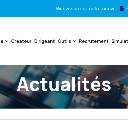
Bienvenue sur notre nouveau site !
F
se
Créateur
Dirigeant
Outils
Recrutement
Simula
Actualités