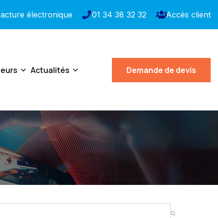
acture électronique
01 34 38 32 32
Accès client
teurs
Actualités
Demande de devis