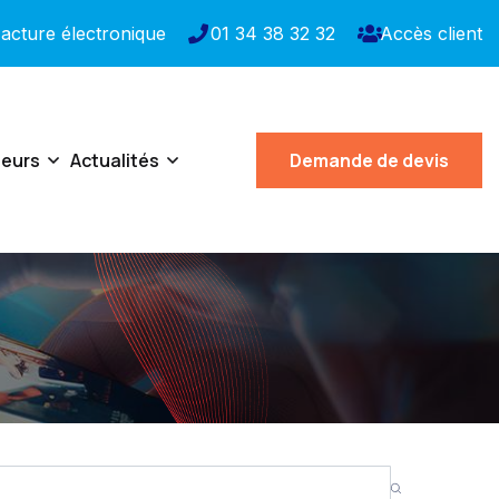
acture électronique
01 34 38 32 32
Accès client
teurs
Actualités
Demande de devis