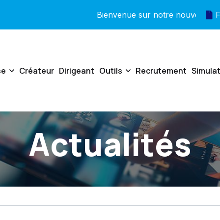
Bienvenue sur notre nouveau site !
F
se
Créateur
Dirigeant
Outils
Recrutement
Simula
Actualités